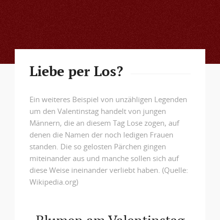
Liebe per Los?
Ein weiteres Beispiel von unzähligen Legenden
um den Valentinstag handelt von jungen
Männern, die an diesem Tag Lose zogen, auf
denen die Namen der noch ledigen Frauen
standen. Die so gelosten Pärchen gingen
miteinander aus und manche sollen sich auf
diese Weise ineinander verliebt haben. (Quelle:
Wikipedia.org)